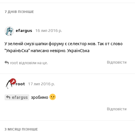
7 ДНІВ
ПІЗНІШЕ
efargus
16 лип 2016 р.
У зеленій смузі шапки форуму є селектор мов. Так от слово
"УкраїнЬСка" написано невірно. УкраїнСЬка
Відповісти
root
відповіли на це.
root
17 лип 2016 р.
зробимо
efargus
Відповісти
3 МІСЯЦІ
ПІЗНІШЕ