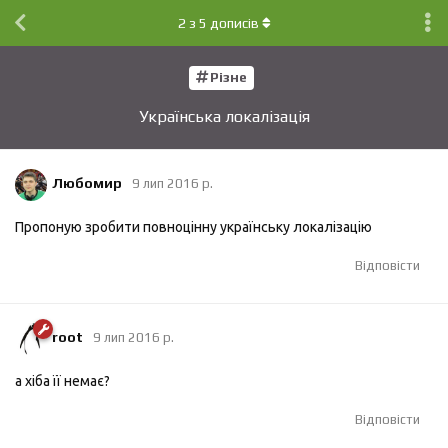
2
з
5
дописів
Різне
Українська локалізація
Любомир
9 лип 2016 р.
Пропоную зробити повноцінну українську локалізацію
Відповісти
root
9 лип 2016 р.
а хіба її немає?
Відповісти