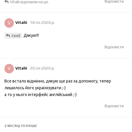
Відповісти
Vitalii
відповіли на це.
V
Vitalii
18 січ 2020 р.
Дякую!!!
root
Відповісти
V
Vitalii
20 січ 2020 р.
Все встало відмінно, дякую ще раз за допомогу, тепер
лишилось його українізувати ;-)
а то у нього інтерфейс англійський ;-)
Відповісти
2 МІСЯЦІ
ПІЗНІШЕ