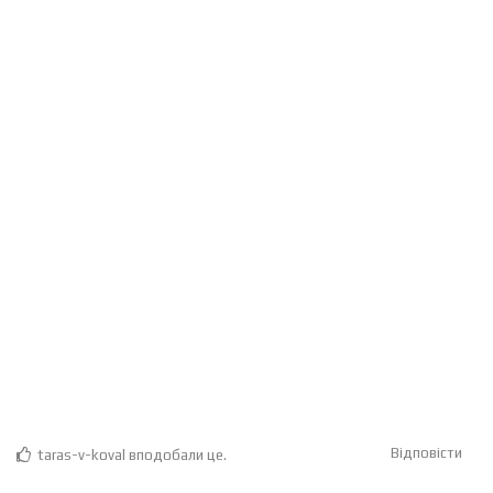
Відповісти
taras-v-koval
вподобали це
.