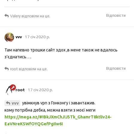
Відповісти
Valery
відповіли на це.
vvv
17 січ 2020 р.
Там напевно трошки сайт здох ,в мене також не вдалось
з’єднатись….
Відповісти
root
відповіли на це.
root
17 січ 2020 р.
увімкнув vpn з Гонконгу і завантажив.
vvv
кому потрібна дебка, можна взяти з моєї меги
https://mega.nz/#!BkJXmChJ!J5Tk_GhamrT8ktliv24-
EaVNreKSWfOYQGefPgIiw6I