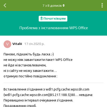
7
з
8
дописів
Початківцям
Проблема з інсталюванням WPS Office
V
Vitalii
17 січ 2020 р.
Панове, підкажіть будь ласка ;-)
не можу ніяк завантажити пакет WPS Office
не йде ні встановлювачем,
ні з сайту не можу завантажити…
отримую постійно повідомлення :
Встановлення з’єднання з wdl1.pcfg.cache.wpscdn.com
(wdl1.pcfg.cache.wpscdn.com)|85.217.188.5|:80… невдача:
Перевищено інтервал очікування з’єднання.
Продовження спроб.