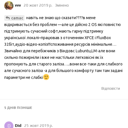
vvv
20 жовт 2019 р.
Змінено
навіть не знаю що сказати????в мене
camac
відкривається без проблем —але це дійсно 2 OS які повністю
підтримують сучасний софт,мають гарну підтримку
української локалі–працював з оточенням XFCE і FluxBox
32біт,аудіо-відео-копіз!!!споживання ресурсів мінімальне…
Звичайно для перебіжчиків з Віндовс Lubuntu,LM-але вони
сильно пожирніли і вже не настільки легковісні як їх
пропонують для старого заліза…..вони все-таки для слабкого
але сучасного заліза -а для більшого комфорту там там задані
параметри не слабкі
Відповісти
5 ДНІВ
ПІЗНІШЕ
D
Did
25 жовт 2019 р.