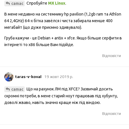
Спробуйте
MX Linux
.
camac
В мене недавно на системнику hp pavilion (1,2gb ram та Athlon
64 2,4GHz) 64-х бітка завёлся і чиста забирала менше 400
мегабайт (що дуже приємно здивувало).
Груба кажучи - це Debian + antix + xfce. Якщо більше серфити в
інтернеті то x86 більше Вам підійде.
Відповісти
taras-v-koval
19 жовт 2019 р.
Що на рахунок ЛМ під XFCE? Зазвичай досить
camac
скромні потреби, в мене старий ноут працював під хубунту,
доволі жваво, навіть значно краще ніж під віндою.
Відповісти