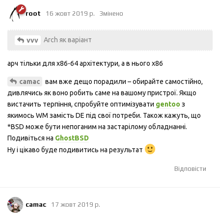
root
16 жовт 2019 р.
Змінено
Arch як варіант
vvv
арч тільки для x86-64 архітектури, а в нього x86
вам вже дещо порадили – обирайте самостійно,
camac
дивлячись як воно робить саме на вашому пристрої. Якщо
вистачить терпіння, спробуйте оптимізувати
gentoo
з
якимось WM замість DE під свої потреби. Також кажуть, що
*BSD може бути непоганим на застарілому обладнанні.
Подивіться на
GhostBSD
Ну і цікаво буде подивитись на результат
Відповісти
camac
17 жовт 2019 р.