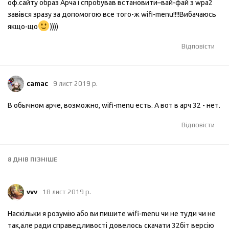
оф.сайту образ Арча і спробував встановити–вай-фай з wpa2
завівся зразу за допомогою все того-ж wifi-menu!!!!Вибачаюсь
якщо-що
))))
Відповісти
camac
9 лист 2019 р.
В обычном арче, возможно, wifi-menu есть. А вот в арч 32 - нет.
Відповісти
8 ДНІВ
ПІЗНІШЕ
vvv
18 лист 2019 р.
Наскільки я розумію або ви пишите wifi-menu чи не туди чи не
так,але ради справедливості довелось скачати 32біт версію