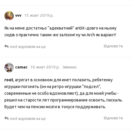
vvv
15 жовт 2019 р.
Як на мене достатньо “адекватний” antiX–довго на ньому
сидів з практично таким-же залізом! ну чи Arch як варіант!
Відповісти
root
відповіли на це.
camac
16 жовт 2019 р.
Змінено
root
, агрегат в основном для инет полазить, ребятенку
игрушки погонять (он на ретро-игрушки “подсел”,
современные не особо вдохновляют), да для моей учебы -
решил на старости лет программирование освоить, паскаль.
Будет чем на пенсии мозги в тонусе поддерживать.
Відповісти
root
відповіли на це.