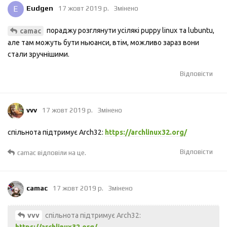
E
Eudgen
17 жовт 2019 р.
Змінено
пораджу розглянути усілякі puppy linux та lubuntu,
camac
але там можуть бути ньюанси, втім, можливо зараз вони
стали зручнішими.
Відповісти
vvv
17 жовт 2019 р.
Змінено
спільнота підтримує Arch32:
https://archlinux32.org/
Відповісти
camac
відповіли на це.
camac
17 жовт 2019 р.
Змінено
спільнота підтримує Arch32:
vvv