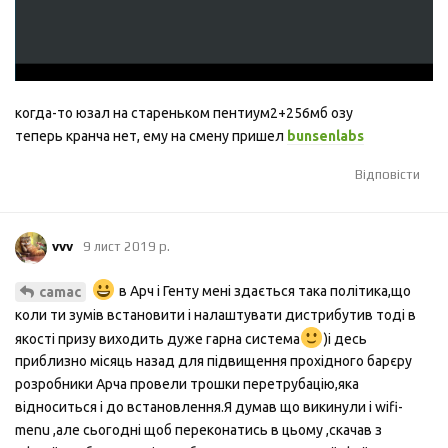
когда-то юзал на стареньком пентиум2+256мб озу
теперь кранча нет, ему на смену пришел
bunsenlabs
Відповісти
vvv
9 лист 2019 р.
в Арч і Генту мені здається така політика,що
camac
коли ти зумів встановити і налаштувати дистрибутив тоді в
якості призу виходить дуже гарна система
)і десь
приблизно місяць назад для підвищення прохідного барєру
розробники Арча провели трошки перетрубацію,яка
відноситься і до встановлення.Я думав що викинули і wifi-
menu ,але сьогодні щоб переконатись в цьому ,скачав з