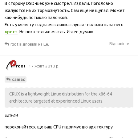
В сторону DSD-шек уже смотрел. Издали. Поголовно
жалуются на их тормознутость. Сам еще не щупал. Может
как-нибудь потыкаю палочкой.
Есть у меня тут одна мыслишка глупая - наложить на него
крест
. Но пока только мысль. И я ее думаю.
Відповісти
root
відповіли на це.
root
17 жовт 2019 р.
camac
CRUX is a lightweight Linux distribution for the x86-64
architecture targeted at experienced Linux users.
x86-64
переконайтеся, що ваш CPU підримує цю архітектуру