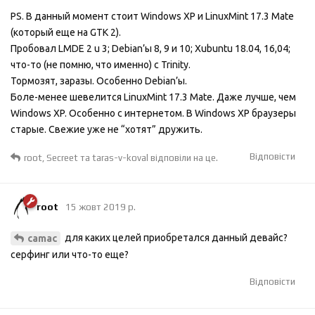
PS. В данный момент стоит Windows XP и LinuxMint 17.3 Mate
(который еще на GTK 2).
Пробовал LMDE 2 u 3; Debian’ы 8, 9 и 10; Xubuntu 18.04, 16,04;
что-то (не помню, что именно) с Trinity.
Тормозят, заразы. Особенно Debian’ы.
Боле-менее шевелится LinuxMint 17.3 Mate. Даже лучше, чем
Windows XP. Особенно с интернетом. В Windows XP браузеры
старые. Свежие уже не “хотят” дружить.
Відповісти
root
,
Secreet
та
taras-v-koval
відповіли на це.
root
15 жовт 2019 р.
для каких целей приобретался данный девайс?
camac
серфинг или что-то еще?
Відповісти