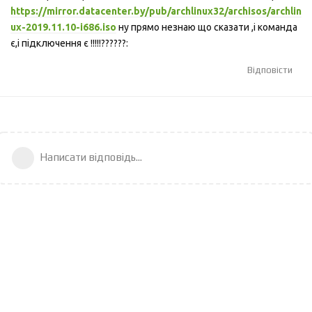
https://mirror.datacenter.by/pub/archlinux32/archisos/archlin
ux-2019.11.10-i686.iso
ну прямо незнаю що сказати ,і команда
є,і підключення є !!!!!??????:
Відповісти
Написати відповідь...