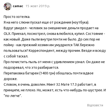
camac
15 жовт 2019 р.
Просто хотелка.
Я на него слюни пускал еще от рождения (ноутбука).
Вдруг увидел - человек за смешнючие деньги продает на
OLX. Приехал, посмотрел, снова влюбился, купил. Состояние -
как новый. Даже пыли внутри почти не было. До сих пор не
пойму - как прежний хозяин им умудрился ТАК бережно
пользоваться? Корреспондент, между прочим. Везде и всюду
с собой таскал.
Про почистить пыль от меня с удивлением узнал. Он даже не
подозревал, что это разбирается.
Перепаковка батареи (1400 грн) обошлась почти вдвое
дороже.
Словом, я очень доволен. Минт 32 Мате 17.3 работает, в
принципе, не плохо. Но, может, есть что-нибудь по-шустрее. И
“по-легче”.
Відповісти