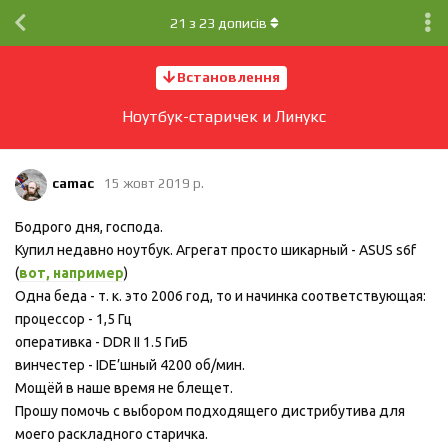
21
з
23
дописів
Встановлення
Ноутбук-старичек и Линукс
camac
15 жовт 2019 р.
Бодрого дня, господа.
Купил недавно ноутбук. Агрегат просто шикарный - ASUS s6f
(
вот, например
)
Одна беда - т. к. это 2006 год, то и начинка соответствующая:
процессор - 1,5 Гц
оперативка - DDR II 1.5 ГиБ
винчестер - IDE’шный 4200 об/мин.
Мощёй в наше время не блещет.
Прошу помочь с выбором подходящего дистрибутива для
моего раскладного старичка.