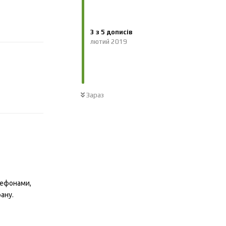
Відповісти
3
з
5
дописів
лютий 2019
Відповісти
Зараз
лефонами,
ану.