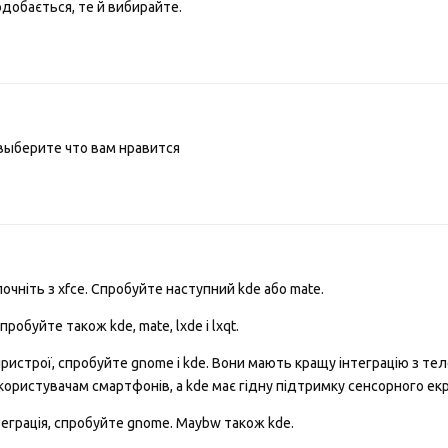
добається, те й вибирайте.
выберите что вам нравится
почніть з xfce. Спробуйте наступний kde або mate.
обуйте також kde, mate, lxde і lxqt.
ристрої, спробуйте gnome і kde. Вони мають кращу інтеграцію з те
користувачам смартфонів, а kde має гідну підтримку сенсорного екр
еграція, спробуйте gnome. Maybw також kde.