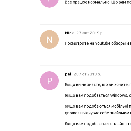
Все працює нормально. Що вам по
Nick
27 лют 2019 р.
N
Посмотрите на Youtube обзоры и 
pal
28 лют 2019 р.
P
Якщо ви не знаєте, що ви хочете, 
Якщо вам подобається Windows, спр
Якщо вам подобаються мобільні п
gnome ui відчуває себе знайомим 
Якщо вам подобається онлайн-інт