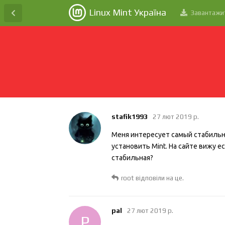
Linux Mint Україна
Завантажи
stafik1993
27 лют 2019 р.
Меня интересует самый стабильны
установить Mint. На сайте вижу ес
стабильная?
root
відповіли на це.
pal
27 лют 2019 р.
P