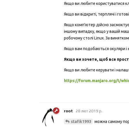
Якщо ви любите користуватися кл
Якщо ви відкриті, терплячі і гото
Якщо комп'ютер дійсно засмоктує (
іншому випадку, якщо у вашій маш
робочому столі Linux. За винятком
Якщо вам подобаються окуляри і е
Якщо ви хочете, щоб все прост
Якщо ви любите керувати і налашт
https://forum.manjaro.org/t/whi
root
28 лют 2019 р.
можна самому пор
stafik1993