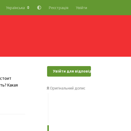
Українська
Реєстрація
Увійти
Увійти для відповіді
 стоит
ть? Какая
Оригінальний допис
Відповісти