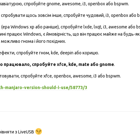
авіатурою, спробуйте gnome, awesome, i3, openbox або bspwm.
ві спробувати щось зовсім інше, спробуйте чудовий, i3, openbox або 
ера Windows xp або раніше), спробуйте lxde, lxqt, i3, awesome або 
ині працює Windows, є ймовірність, що він працює майже на будь-я
 можливо гнома і його похідних.
фекти, спробуйте гном, kde, deepin або корицю.
о працювало, спробуйте xfce, kde, mate або gnome
.
овувати, спробуйте xfce, openbox, awesome, i3 або bspwm.
ch-manjaro-version-should-i-use/58773/3
івняти з LiveUSB