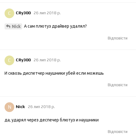
C
CRy300
26 лип 2018 р.
А сам плютуз драйвер удалял?
Nick
Відповісти
C
CRy300
26 лип 2018 р.
И сквозь диспетчер наушники убей если можешь
Відповісти
N
Nick
26 лип 2018 р.
да, ударял через деспечер блютуз и наушники
Відповісти