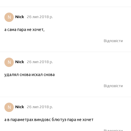
N
Nick
26 лип 2018 р.
а сама пара не хочет,
Відповісти
N
Nick
26 лип 2018 р.
удалял снова искал снова
Відповісти
N
Nick
26 лип 2018 р.
а в параметрах виндовс блютуз пара не хочет
Відповісти