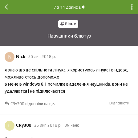
7
з
11
дописів
Різне
Навушники блютуз
N
Nick
25 лип 2018 р.
я знаю що це спільнота лінукс, я користуюсь лінукс і віндовс,
можливо хтось допоможе
в мене в windows 8.1 помилка видалення наушників, вони не
удаляются і не підключаются
Відповісти
CRy300
відповіли на це.
C
CRy300
25 лип 2018 р.
Змінено