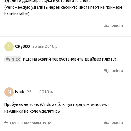
Удалите драйвера звука и установите снова
(Рекомендую удалить через какой-то инсталерт на примере
bcuninstaller)
Відповісти
C
CRy300
25 лип 2018 р.
Ищо на всякий переустановить драйвер плютус
Nick
Відповісти
N
Nick
26 лип 2018 р.
Пробував не хоче, Windows блютуз пара між windows і
наушники не хоче удалятись
Відповісти
CRy300
відповіли на це.