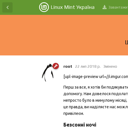
Linux Mint Україна
Завантажи
root
22 лип 2018 р.
Змінено
[upl-image-preview url=//i.imgur.co
Перш за все, я хотів би подякува
допомогу. Нам довелося подолати
непросто було в минулому місяці,
це правда, ви наділяєте нас можл
привілеєм.
Безсонні ночі