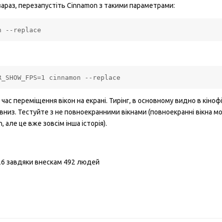
араз, перезапустіть Cinnamon з такими параметрами:
n --replace
R_SHOW_FPS=1 cinnamon --replace
ід час переміщення вікон на екрані. Тирінг, в основному видно в кіно
а вниз. Тестуйте з не повноекранними вікнами (повноекранні вікна 
 але це вже зовсім інша історія).
26 завдяки внескам 492 людей