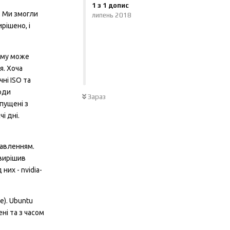
1
з
1
допис
. Ми змогли
липень 2018
рішено, і
ему може
я. Хоча
ні ISO та
юди
Зараз
пущені з
і дні.
равленням.
 вирішив
них - nvidia-
е). Ubuntu
ні та з часом