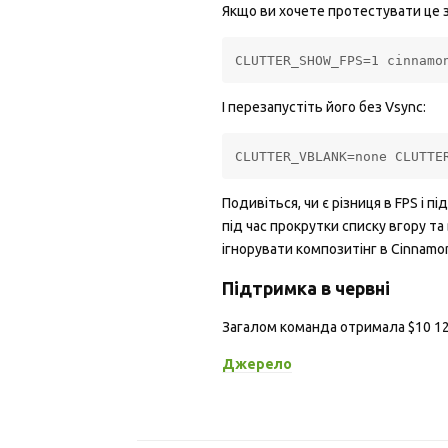
Якщо ви хочете протестувати це з
CLUTTER_SHOW_FPS=1 cinnamo
І перезапустіть його без Vsync:
CLUTTER_VBLANK=none CLUTTE
Подивіться, чи є різниця в FPS і п
під час прокрутки списку вгору т
ігнорувати композитінг в Cinnamon,
Підтримка в червні
Загалом команда отримала $10 1
Джерело