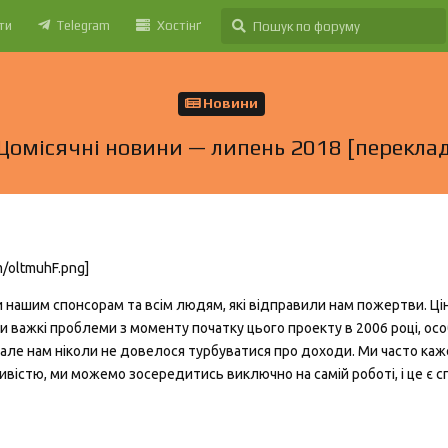
ти
Telegram
Хостінґ
Новини
Щомісячні новини — липень 2018 [переклад
m/oltmuhF.png]
ти нашим спонсорам та всім людям, які відправили нам пожертви. Ц
 важкі проблеми з моменту початку цього проекту в 2006 році, ос
 але нам ніколи не довелося турбуватися про доходи. Ми часто каж
ивістю, ми можемо зосередитись виключно на самій роботі, і це є 