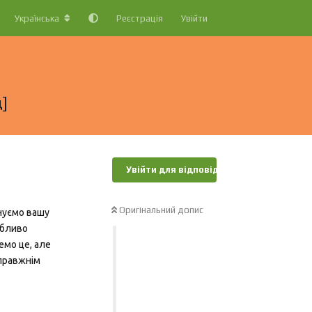
Українська
Реєстрація
Увійти
]
Увійти для відповіді
Оригінальний допис
інуємо вашу
обливо
емо це, але
справжнім