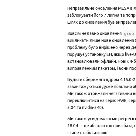
Неправильне оновлення MESA в Xen
заблокувати його 7 липня та попр
шлях до оновлення був виправлен
Зовсім недавно оновлення
grub
викликати лише нове оновлення Gru
проблему було вирішено через дек
порушує установку EFI, якщо live
встановлювали офлайн. Нові 64-бі
виправленним пакетом, і вони про
Будьте обережні з ядром 4.15.0-
завантажуються дуже повільно або
Ми також отримали негативний відгу
переключитися на серію HWE, серія
3.04 та nvidia-340).
Ми також усвідомлюємо регресії н
18.04 — це абсолютно нова база, 
стане стабільнішою.