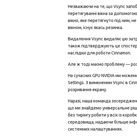
Незважаючи на те, що Vsync запоб
перетягуванні вікна за допомогою
вікно, яке перетягнуто під ним, 
вікном, існує якась резинка.
Видалення Vsync видаляє цю затри
також підтверджують це спостереж
наслідки для роботи Cinnamon.
Але ж тоді маємо проблему — роз
На сучасних GPU NVIDIA ми можемо 
Settings. З вимкненим Vsync в 
розривання екрану.
Наразі, наша команда зосереджена 
що ми знайдемо універсальне ріше
без тирінгу робити у всіх із кор
середовища, надаючи більше інфо
системних налаштуваннях.