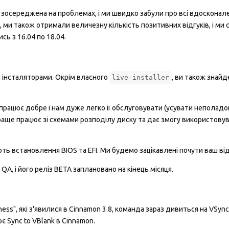
 зосереджена на проблемах, і ми швидко забули про всі вдосконале
9, ми також отримали величезну кількість позитивних відгуків, і ми
сь з 16.04 по 18.04.
 інсталяторами. Окрім власного
, ви також знайд
live-installer
працює добре і нам дуже легко iї обслуговувати (усувати неполадо
аще працює зі схемами розподілу диску та дає змогу використову
 встановлення BIOS та EFI. Ми будемо зацікавлені почути ваш від
QA, і його реліз BETA заплановано на кінець місяця.
ss", які з'явилися в Cinnamon 3.8, команда зараз дивиться на VSync,
 Sync to VBlank в Cinnamon.