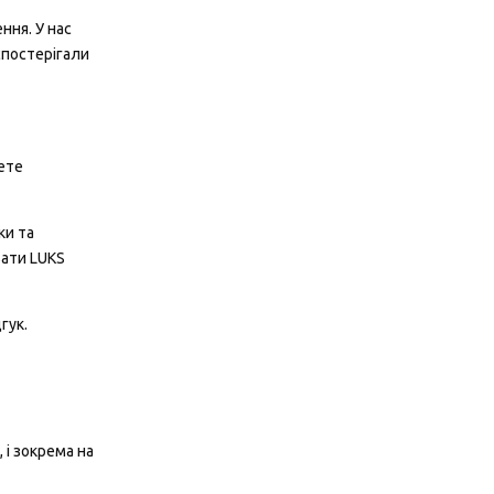
ння. У нас
 спостерігали
ете
ки та
вати LUKS
гук.
 і зокрема на