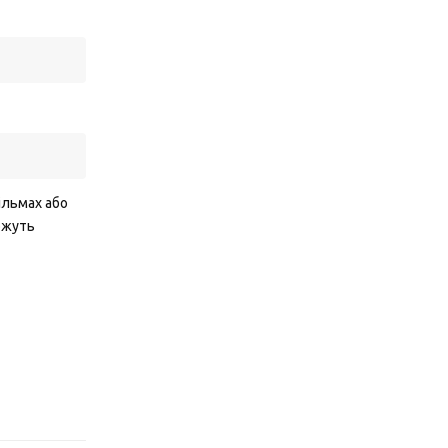
фільмах або
можуть
Відповісти