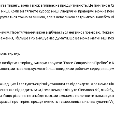
ігає тирінгу, вона також впливає на продуктивність. Це помітно в 
 миші. Коли ви тягнете курсор миші ліворуч чи праворуч, можна пом
не рухається точно за мишою, але з невеликою затримкою, начебто м
мку. Перетягування вікон відбувається негайно і повністю. Показн
ення, і більше FPS змушує нас думати, що це може мати і інші по
рив екрану.
позбутися тирінгу, використовуючи "Force Composition Pipeline" в N
Cinnamon, ми насолоджуємося більш швидкими робочим середовищем
над цим і тестуються різні установки та відеокарти. Але немає ніяк
ння яке підходить всім, і зможемо релізнути Cinnamon 4.0, який бу
обки. Якщо рішення не знайдеться, ми зможемо полегшити налаштува
рмації про тирінг, продуктивність та можливість налаштування Vs