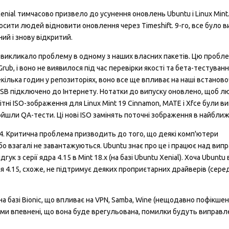
ial тимчасово призвело до усунення оновлень Ubuntu і Linux Mint
осити людей відновити оновлення через Timeshift. 9-го, все було ви
ий і знову відкритий.
викликало проблему в одному з наших власних пакетів. Цю пробл
b, і воно не виявилося під час перевірки якості та бета-тестуванн
ілька годин у репозиторіях, воно все ще впливає на наші встановоч
-USB підключено до Інтернету. Нотатки до випуску оновлено, щоб л
тні ISO-зображення для Linux Mint 19 Cinnamon, MATE і Xfce були ви
йшли QA-тести. Ці нові ISO замінять поточні зображення в найближч
24. Критична проблема призводить до того, що деякі комп'ютери
 взагалі не завантажуються. Ubuntu знає про це і працює над вип
к з серії ядра 4.15 в Mint 18.x (на базі Ubuntu Xenial). Хоча Ubuntu
 4.15, схоже, не підтримує деяких проприєтарних драйверів (серед 
а базі Bionic, що впливає на VPN, Samba, Wine (нещодавно пофікшен
і ми впевнені, що вона буде врегульована, помилки будуть виправле