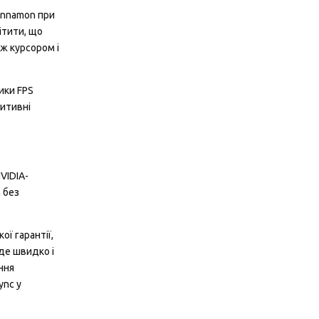
Cinnamon при
ітити, що
іж курсором і
ики FPS
зитивні
VIDIA-
 без
ої гарантії,
де швидко і
ння
ync у