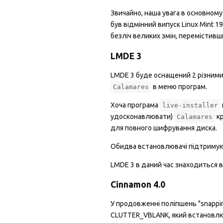
Звичайно, наша увага в основному
був відмінний випуск Linux Mint 1
безліч великих змін, перемістивши
LMDE 3
LMDE 3 буде оснащений 2 різними
в меню програм.
Calamares
Хоча програма
live-installer
удосконавлювати)
кр
Calamares
для повного шифрування диска.
Обидва встановлювачі підтримують
LMDE 3 в даний час знаходиться в 
Cinnamon 4.0
У продовженні поліпшень "snappine
CLUTTER_VBLANK, який встановлює