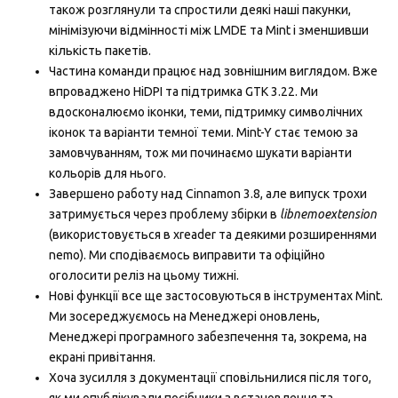
також розглянули та спростили деякі наші пакунки,
мінімізуючи відмінності між LMDE та Mint і зменшивши
кількість пакетів.
Частина команди працює над зовнiшним виглядом. Вже
впроваджено HiDPI та підтримка GTK 3.22. Ми
вдосконалюємо іконки, теми, підтримку символічних
іконок та варіанти темної теми. Mint-Y стає темою за
замовчуванням, тож ми починаємо шукати варіанти
кольорів для нього.
Завершено работу над Cinnamon 3.8, але випуск трохи
затримується через проблему збірки в
libnemoextension
(використовується в xreader та деякими розширеннями
nemo). Ми сподіваємось виправити та офіційно
оголосити релiз на цьому тижні.
Нові функції все ще застосовуються в інструментах Mint.
Ми зосереджуємось на Менеджері оновлень,
Менеджері програмного забезпечення та, зокрема, на
екрані привітання.
Хоча зусилля з документації сповільнилися після того,