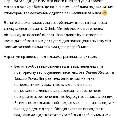
Перш за все, дякую всім, хто вносить вклад у цей проект.
Багато людей роблять це по-різному. Особлива подяка нашим
спонсорам та "мовчазному друговi" з Німеччини за каву!
Велике спасибі також усім розробникам, які останнім часом
спілкувалися з нами на Github. Ми побачили багато нових
облич і дуже класний внесок. Нещодавно була створена
команда з обмеженим доступом для покращення зв'язку між
новими розробниками та командою розробників.
Наразi ми працюємо над кількома різними аспектами:
Велика робота присвячена адаптації, перегляду та
повторному застосуванню пакетних баз
Debian Stretch
та
Ubuntu Bionic
. Виправлено баги, якi ми мали на
попередніх випусках, також, вiдстеженно та
виправленно деякi новi проблеми та обрано нове
програмне забезпечення, яке буде у нас за замовченням.
За винятком кількох проблем, які ми ще не вирішили, все
виглядає дуже добре. Обидві системи виглядають
гладкішими щодня i стають все більш стабільними. Ми