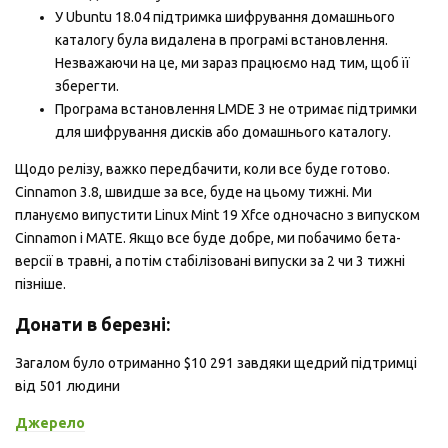
У Ubuntu 18.04 підтримка шифрування домашнього
каталогу була видалена в програмі встановлення.
Незважаючи на це, ми зараз працюємо над тим, щоб її
зберегти.
Програма встановлення LMDE 3 не отримає підтримки
для шифрування дисків або домашнього каталогу.
Щодо релiзу, важко передбачити, коли все буде готово.
Cinnamon 3.8, швидше за все, буде на цьому тижні. Ми
плануємо випустити Linux Mint 19 Xfce одночасно з випуском
Cinnamon і MATE. Якщо все буде добре, ми побачимо бета-
версії в травні, а потім стабілізовані випуски за 2 чи 3 тижні
пізніше.
Донати в березнi:
Загалом було отриманно $10 291 завдяки щедрий пiдтримцi
вiд 501 людини
Джерело