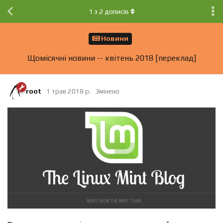
1
з
2
дописів
Новини
Щомісячні новини -- квiтень 2018 [переклад]
root
1 трав 2018 р.
Змінено