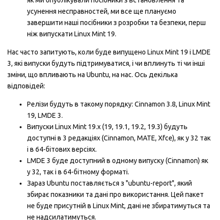
як ми опублікували посібники з встановлення та
усунення несправностей, ми все ще плануємо
завершити наші посібники з розробки та безпеки, перш
ніж випускати Linux Mint 19.
Нас часто запитують, коли буде випущено Linux Mint 19 i LMDE
3, які випуски будуть підтримуватися, і чи вплинуть ті чи iншi
зміни, що впливають на Ubuntu, на нас. Ось декілька
відповідей:
Релiзи будуть в такому порядку: Cinnamon 3.8, Linux Mint
19, LMDE 3.
Випуски Linux Mint 19.x (19, 19.1, 19.2, 19.3) будуть
доступні в 3 редакцiях (Cinnamon, MATE, Xfce), як у 32 так
і в 64-бітових версіях.
LMDE 3 буде доступний в одному випуску (Cinnamon) як
у 32, так і в 64-бітному форматі.
Зараз Ubuntu поставляється з "ubuntu-report", який
збирає показники та дані про використання. Цей пакет
не буде присутній в Linux Mint, дані не збиратимуться та
не надсилатимуться.