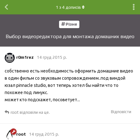
1
з
4
дописів
Різне
Выбор видеоредактора для монтажа домашних видео
r0m1rez
14 груд 2015 р.
собственно есть необходимость оформить домашние видео
в один фильм со звуковым сопровождением..под виндой
юзал pinnacle studio, вот теперь хотел бы найти что то
похожее под линукс.
может кто подскажет, посоветует...
Відповісти
root
відповіли на це.
root
14 груд 2015 р.