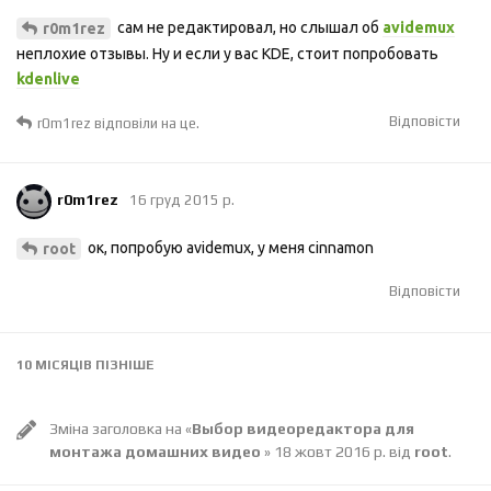
сам не редактировал, но слышал об
avidemux
r0m1rez
неплохие отзывы. Ну и если у вас KDE, стоит попробовать
kdenlive
Відповісти
r0m1rez
відповіли на це.
r0m1rez
16 груд 2015 р.
ок, попробую avidemux, у меня cinnamon
root
Відповісти
10 МІСЯЦІВ
ПІЗНІШЕ
Зміна заголовка на «
Выбор видеоредактора для
монтажа домашних видео
»
18 жовт 2016 р.
від
root
.