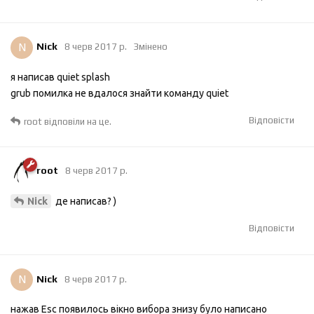
N
Nick
8 черв 2017 р.
Змінено
я написав quiet splash
grub помилка не вдалося знайти команду quiet
Відповісти
root
відповіли на це.
root
8 черв 2017 р.
де написав? )
Nick
Відповісти
N
Nick
8 черв 2017 р.
нажав Esc появилось вікно вибора знизу було написано