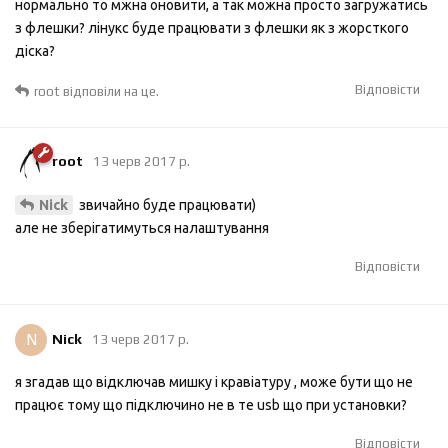
нормально то мжна оновити, а так можна просто загружатись
з флешки? лінукс буде працювати з флешки як з жорсткого
діска?
Відповісти
root
відповіли на це.
root
13 черв 2017 р.
звичайно буде працювати)
Nick
але не зберiгатимуться налаштування
Відповісти
N
Nick
13 черв 2017 р.
я згадав що відключав мишку і кравіатуру , може бути що не
працює тому що підключино не в те usb що при установки?
Відповісти