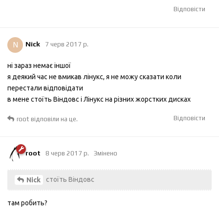
Відповісти
N
Nick
7 черв 2017 р.
ні зараз немає іншої
я деякий час не вмикав лінукс, я не можу сказати коли
перестали відповідати
в мене стоїть Віндовс і Лінукс на різних жорстких дисках
Відповісти
root
відповіли на це.
root
8 черв 2017 р.
Змінено
стоїть Віндовс
Nick
там робить?