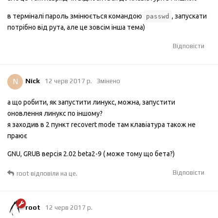
в терміналі пароль змінюється командою
, запускати
passwd
потрібно від рута, але це зовсім інша тема)
Відповісти
N
Nick
12 черв 2017 р.
Змінено
а що робити, як запустити линукс, можна, запустити
оновлення линукс по іншому?
я заходив в 2 пункт recovert mode там клавіатура також не
праює
GNU, GRUB версія 2.02 beta2-9 ( може тому що бета?)
Відповісти
root
відповіли на це.
root
12 черв 2017 р.