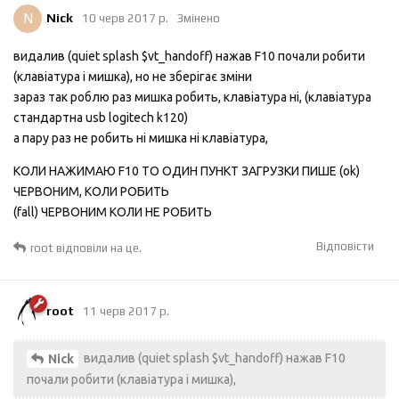
N
Nick
10 черв 2017 р.
Змінено
видалив (quiet splash $vt_handoff) нажав F10 почали робити
(клавіатура і мишка), но не зберігає зміни
зараз так роблю раз мишка робить, клавіатура ні, (клавіатура
стандартна usb logitech k120)
а пару раз не робить ні мишка ні клавіатура,
КОЛИ НАЖИМАЮ F10 ТО ОДИН ПУНКТ ЗАГРУЗКИ ПИШЕ (ok)
ЧЕРВОНИМ, КОЛИ РОБИТЬ
(fall) ЧЕРВОНИМ КОЛИ НЕ РОБИТЬ
Відповісти
root
відповіли на це.
root
11 черв 2017 р.
видалив (quiet splash $vt_handoff) нажав F10
Nick
почали робити (клавіатура і мишка),