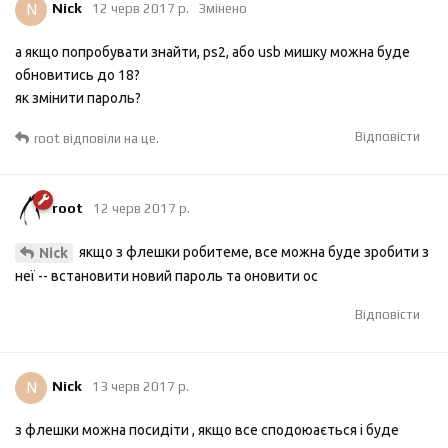
N
Nick
12 черв 2017 р.
Змінено
а якщо попробувати знайти, ps2, або usb мишку можна буде
обновитись до 18?
як змінити пароль?
Відповісти
root
відповіли на це.
root
12 черв 2017 р.
якщо з флешки робитеме, все можна буде зробити з
Nick
неї -- встановити новий пароль та оновити ос
Відповісти
N
Nick
13 черв 2017 р.
з флешки можна посидіти , якщо все сподоюається і буде