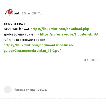
root
20 лип 2017 р.
запусти вінду
завантаж ісо ==>
https://linuxmint.com/download.php
зроби флешку цим ==>
https://rufus.akeo.ie/?locale=uk_UA
гайд по встановленню ==>
https://linuxmint.com/documentation/user-
guide/Cinnamon/ukrainian_18.0.pdf
Відповісти
Написати відповідь...