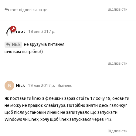
Відповісти
root
відповіли на це.
root
18 лип 2017 р.
не зрузумів питання
Nick
шчо вам потрібно?)
Відповісти
N
Nick
19 лип 2017 р.
Змінено
Як поставити linex з флешки? зараз стоїть 17 хочу 18, оновити
не можу не працює клавіатура. Потрібно зняти десь галочку?
щоб після установки лінекс не запитувало що запускати
Windows чи Linex, хочу щоб linex запускався через F12
Відповісти