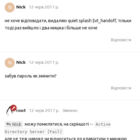
N
Nick
12 черв 2017 р.
не хоче відповідати, видаляю quiet splash $vt_handoff, тільки
тоді раз вийшло і два мишка і більше не хоче
Відповісти
N
Nick
12 черв 2017 р.
забув пароль як змінити?
Відповісти
root
12 черв 2017 р.
Змінено
можу помилятися, на скріншоті --
Nick
Active
Directory Server [Fail]
але це теж навряд чи відноситься до клавіатури з мишкою