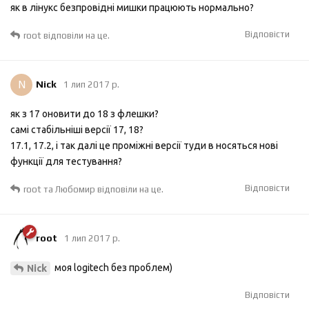
як в лінукс безпровідні мишки працюють нормально?
Відповісти
root
відповіли на це.
N
Nick
1 лип 2017 р.
як з 17 оновити до 18 з флешки?
самі стабільніші версії 17, 18?
17.1, 17.2, і так далі це проміжні версії туди в носяться нові
функції для тестування?
Відповісти
root
та
Любомир
відповіли на це.
root
1 лип 2017 р.
моя logitech без проблем)
Nick
Відповісти