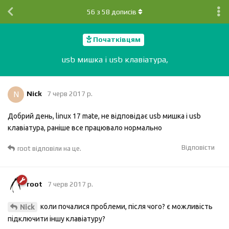
56
з
58
дописів
Початківцям
usb мишка і usb клавіатура,
N
Nick
7 черв 2017 р.
Добрий день, linux 17 mate, не відповідає usb мишка і usb
клавіатура, раніше все працювало нормально
Відповісти
root
відповіли на це.
root
7 черв 2017 р.
коли почалися проблеми, пiсля чого? є можливiсть
Nick
пiдключити iншу клавiатуру?