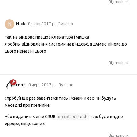
Відповісти
N
Nick
8 черв 2017 р.
Змінено
так, на віндовс працює клавіатура і мишка
я робив, відновлення системи на віндовс, я думаю лінекс до
цього немає ні цього
Відповісти
root
8 черв 2017 р.
Змінено
спробуй ще раз завантажитись i жмакни esc. Чи будуть
меседжi про помилки?
Або видали в меню GRUB
теж буде видно
quiet splash
еррори, якщо вони є
Відповісти