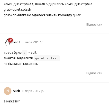
командна строка c, нажав відкрилась командна строка
grub>quiet splash
grub>помилка не вдалося знайти команду quiet
Відповісти
root
8 черв 2017 р.
треба було
-- edit
е
знайти i видалити
quiet splash
потiм завантажитись
Відповісти
N
Nick
8 черв 2017 р.
e нажати?