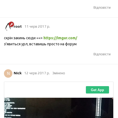
Відповісти
root
11 черв 2017 р.
скрін закинь сюди ==>
https://imgur.com/
з'явиться урл, вставишь просто на форум
Відповісти
N
Nick
12 черв 2017 р.
Змінено