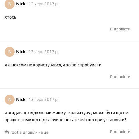
N
Nick
13 черв 2017 р.
хтось
Відповісти
N
Nick
13 черв 2017 р.
я лінексом не користувався, а хотів спробувати
Відповісти
N
Nick
13 черв 2017 р.
я згадав що відключав мишку і кравіатуру , може бути що не
працює тому що підключино не в те usb що при установки?
Відповісти
root
відповіли на це.