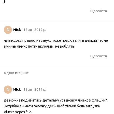
)
Відповісти
N
Nick
12 лип 2017 р.
на віндовс працює, на лінукс тоже працювали, я деякий час не
вмикав лінукс потім включив і не роблять
Відповісти
6 ДНІВ
ПІЗНІШЕ
N
Nick
18 лип 2017 р.
де можна подивитись детальну установку лінекс з флешки?
Потрібно знімати галочку десь, щоб тільки була загрузка
лінекс через f12?