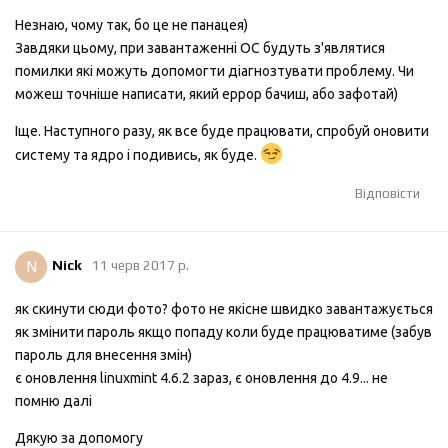
Незнаю, чому так, бо це не панацея)
Завдяки цьому, при завантаженні ОС будуть з'являтися
помилки які можуть допомогти діагнозтувати проблему. Чи
можеш точніше написати, який еррор бачиш, або зафотай)
Іще. Наступного разу, як все буде працювати, спробуй оновити
систему та ядро і подивись, як буде.
Відповісти
N
Nick
11 черв 2017 р.
як скинути сюди фото? фото не якісне швидко завантажується
як змінити пароль якщо попаду коли буде працюватиме (забув
пароль для внесення змін)
є оновлення linuxmint 4.6.2 зараз, є оновлення до 4.9... не
помню далі
Дякую за допомогу