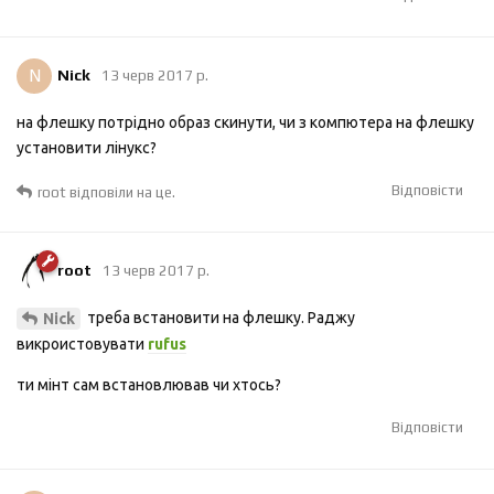
N
Nick
13 черв 2017 р.
на флешку потрідно образ скинути, чи з компютера на флешку
установити лінукс?
Відповісти
root
відповіли на це.
root
13 черв 2017 р.
треба встановити на флешку. Раджу
Nick
викроистовувати
rufus
ти мінт сам встановлював чи хтось?
Відповісти