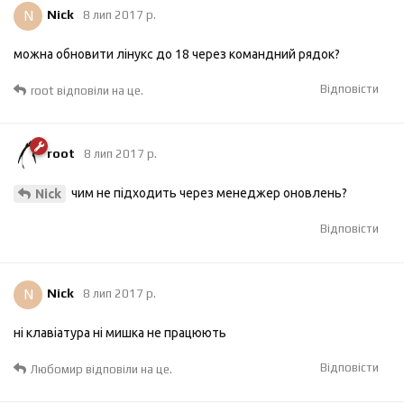
N
Nick
8 лип 2017 р.
можна обновити лінукс до 18 через командний рядок?
Відповісти
root
відповіли на це.
root
8 лип 2017 р.
чим не підходить через менеджер оновлень?
Nick
Відповісти
N
Nick
8 лип 2017 р.
ні клавіатура ні мишка не працюють
Відповісти
Любомир
відповіли на це.