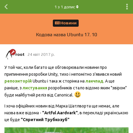
1
з
1
допис
Новини
Кодова назва Ubuntu 17. 10
root
24 квiт 2017 р.
У той час, коли багато ще обговорювали новини про
припинення розробки Unity, тихо і непомітно з'явився новий
репозиторій
Ubuntu і така ж сторінка на
ланчпад
. А ще
раніше, з
листування
розробників стало відомо яким "звіром"
буде майбутній реліз від Canonical.
І хоча офіційних новин від Марка Шатлворта ще немає, але
назва вже відома -
"Artful Aardvark"
, в перекладі українською
це буде
"Спритний Трубкозуб"