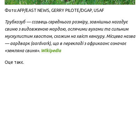
Фото:AFP/EAST NEWS, GERRY PILOTE/DGAP, USAF
Трубкозуб — ссавець середнього розміру, зовнішньо нагадує
свиню з видовженою мордою, ослячими вухами та сильним
мускулистим хвостом, схожим на хвіст кенгуру. Місцева назва
— аардварк (aardvark), що в перекладі з африкаанс означає
«земляна свиня».
Wikipedia
Оце такє.